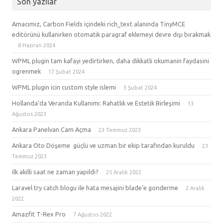
Son yazılar
Amacımız, Carbon Fields içindeki rich_text alanında TinyMCE
editörünü kullanırken otomatik paragraf eklemeyi devre dışı bırakmak
8 Haziran 2024
WPML plugin tam kafayi yedirtirken, daha dikkatli okumanin faydasini
ogrenmek
17 Şubat 2024
WPML plugin icin custom style islemi
3 Şubat 2024
Hollanda’da Veranda Kullanımı: Rahatlık ve Estetik Birleşimi
13
Ağustos 2023
Ankara Panelvan Cam Açma
23 Temmuz 2023
Ankara Oto Döşeme güçlü ve uzman bir ekip tarafından kuruldu
23
Temmuz 2023
ilk akilli saat ne zaman yapildi?
25 Aralık 2022
Laravel try catch blogu ile hata mesajini blade’e gonderme
2 Aralık
2022
Amazfit T-Rex Pro
7 Ağustos 2022