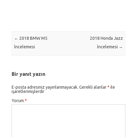
Post navigation
←
2018 BMW M5
2018 Honda Jazz
İncelemesi
İncelemesi
→
Bir yanıt yazın
E-posta adresiniz yayınlanmayacak.
Gerekli alanlar
*
ile
işaretlenmişlerdir
Yorum
*