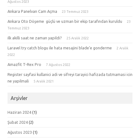
Ağustos 2023
Ankara Panelvan Cam Açma
23 Temmuz 2023
Ankara Oto Döşeme güçlü ve uzman bir ekip tarafından kuruldu
23
Temmuz 2023
ilk akilli saat ne zaman yapildi?
25 Aralık 2022
Laravel try catch blogu ile hata mesajini blade’e gonderme
2 Aralık
2022
Amazfit T-Rex Pro
7 Ağustos 2022
Register sayfasi kullanici adi ve sifreyi tarayici hafizada tutmamasi icin
ne yapilmali
5 Aralık 2021
Arşivler
Haziran 2024
(1)
Şubat 2024
(2)
Ağustos 2023
(1)