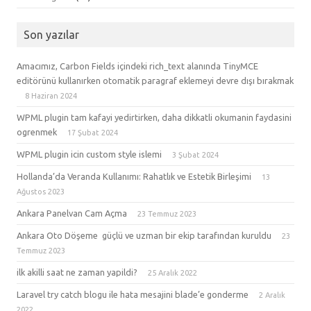
Son yazılar
Amacımız, Carbon Fields içindeki rich_text alanında TinyMCE
editörünü kullanırken otomatik paragraf eklemeyi devre dışı bırakmak
8 Haziran 2024
WPML plugin tam kafayi yedirtirken, daha dikkatli okumanin faydasini
ogrenmek
17 Şubat 2024
WPML plugin icin custom style islemi
3 Şubat 2024
Hollanda’da Veranda Kullanımı: Rahatlık ve Estetik Birleşimi
13
Ağustos 2023
Ankara Panelvan Cam Açma
23 Temmuz 2023
Ankara Oto Döşeme güçlü ve uzman bir ekip tarafından kuruldu
23
Temmuz 2023
ilk akilli saat ne zaman yapildi?
25 Aralık 2022
Laravel try catch blogu ile hata mesajini blade’e gonderme
2 Aralık
2022