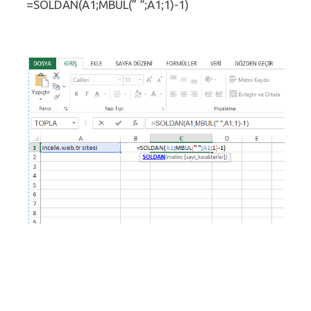
=SOLDAN(A1;MBUL(” “;A1;1)-1)