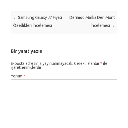
Post navigation
←
Samsung Galaxy J7 Fiyatı
Derimod Marka Deri Mont
Özellikleri İncelemesi
İncelemesi
→
Bir yanıt yazın
E-posta adresiniz yayınlanmayacak.
Gerekli alanlar
*
ile
işaretlenmişlerdir
Yorum
*