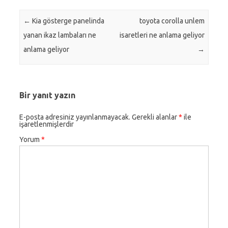
Post navigation
←
Kia gösterge panelinda
toyota corolla unlem
yanan ikaz lambaları ne
isaretleri ne anlama geliyor
anlama geliyor
→
Bir yanıt yazın
E-posta adresiniz yayınlanmayacak.
Gerekli alanlar
*
ile
işaretlenmişlerdir
Yorum
*