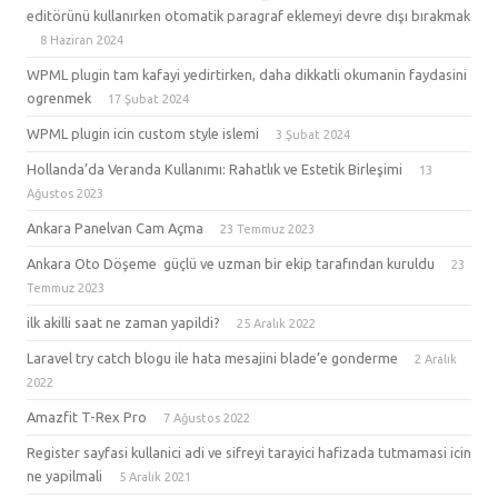
editörünü kullanırken otomatik paragraf eklemeyi devre dışı bırakmak
8 Haziran 2024
WPML plugin tam kafayi yedirtirken, daha dikkatli okumanin faydasini
ogrenmek
17 Şubat 2024
WPML plugin icin custom style islemi
3 Şubat 2024
Hollanda’da Veranda Kullanımı: Rahatlık ve Estetik Birleşimi
13
Ağustos 2023
Ankara Panelvan Cam Açma
23 Temmuz 2023
Ankara Oto Döşeme güçlü ve uzman bir ekip tarafından kuruldu
23
Temmuz 2023
ilk akilli saat ne zaman yapildi?
25 Aralık 2022
Laravel try catch blogu ile hata mesajini blade’e gonderme
2 Aralık
2022
Amazfit T-Rex Pro
7 Ağustos 2022
Register sayfasi kullanici adi ve sifreyi tarayici hafizada tutmamasi icin
ne yapilmali
5 Aralık 2021