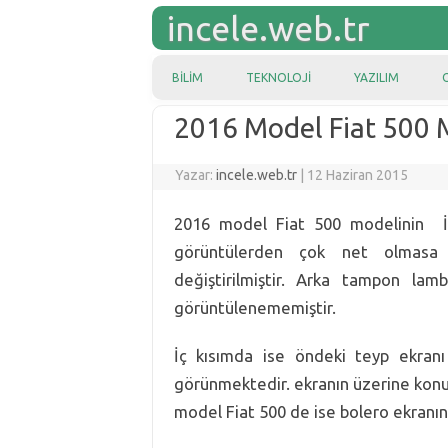
incele.web.tr
Skip to content
BILIM
TEKNOLOJI
YAZILIM
2016 Model Fiat 500 M
Yazar:
incele.web.tr
|
12 Haziran 2015
2016 model Fiat 500 modelinin İsk
görüntülerden çok net olmasa
değiştirilmiştir. Arka tampon lamb
görüntülenememiştir.
İç kısımda ise öndeki teyp ekranı
görünmektedir. ekranın üzerine konu
model Fiat 500 de ise bolero ekranın y