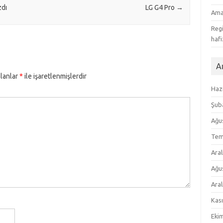
zdı
LG G4 Pro
→
Ama
Regi
hafi
Ar
alanlar
*
ile işaretlenmişlerdir
Haz
Şub
Ağu
Tem
Aral
Ağu
Aral
Kas
Eki