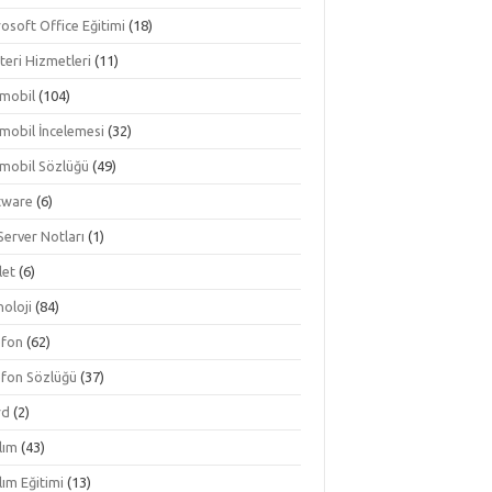
osoft Office Eğitimi
(18)
teri Hizmetleri
(11)
mobil
(104)
mobil İncelemesi
(32)
mobil Sözlüğü
(49)
tware
(6)
Server Notları
(1)
let
(6)
oloji
(84)
efon
(62)
efon Sözlüğü
(37)
rd
(2)
lım
(43)
lım Eğitimi
(13)