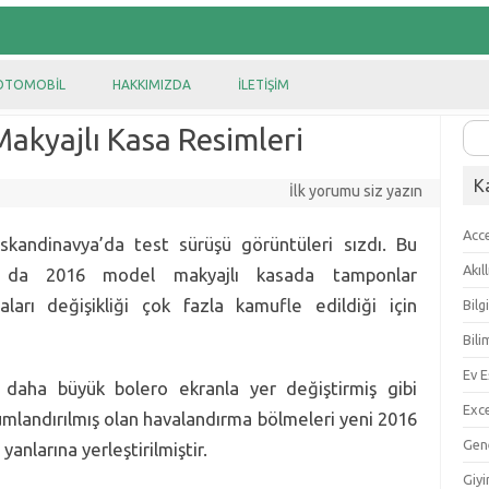
OTOMOBIL
HAKKIMIZDA
İLETIŞIM
akyajlı Kasa Resimleri
Ara
K
İlk yorumu siz yazın
Acc
andinavya’da test sürüşü görüntüleri sızdı. Bu
Akıl
 da 2016 model makyajlı kasada tamponlar
aları değişikliği çok fazla kamufle edildiği için
Bilg
Bili
Ev E
 daha büyük bolero ekranla yer değiştirmiş gibi
Exc
mlandırılmış olan havalandırma bölmeleri yeni 2016
Gen
anlarına yerleştirilmiştir.
Giy