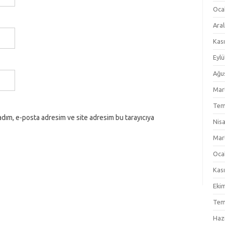
Oca
Aral
Kas
Eylü
Ağu
Mar
Tem
adım, e-posta adresim ve site adresim bu tarayıcıya
Nis
Mar
Oca
Kas
Eki
Tem
Haz