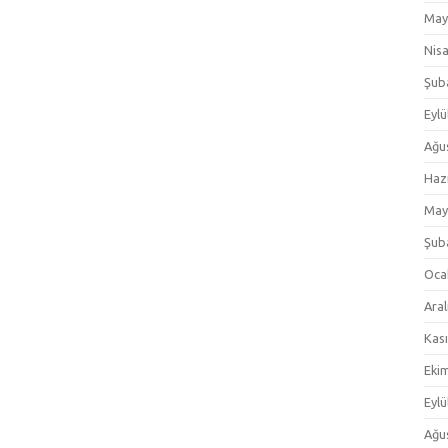
May
Nis
Şub
Eylü
Ağu
Haz
May
Şub
Oca
Aral
Kas
Eki
Eylü
Ağu