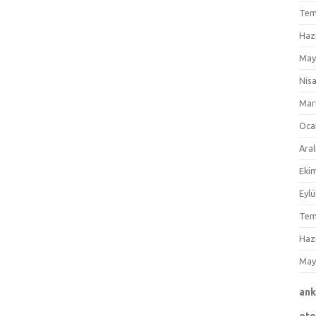
Tem
Haz
May
Nis
Mar
Oca
Aral
Eki
Eylü
Tem
Haz
May
an