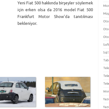
Yeni Fiat 500 hakkında birşeyler söylemek
Micr
için erken olsa da 2016 model Fiat 500
Müş
Frankfurt Motor Show’da tanıtılması
Oto
bekleniyor.
Oto
Oto
Sof
Sql 
Tab
Tekn
Tel
Tel
Wo
Yazı
Yazı