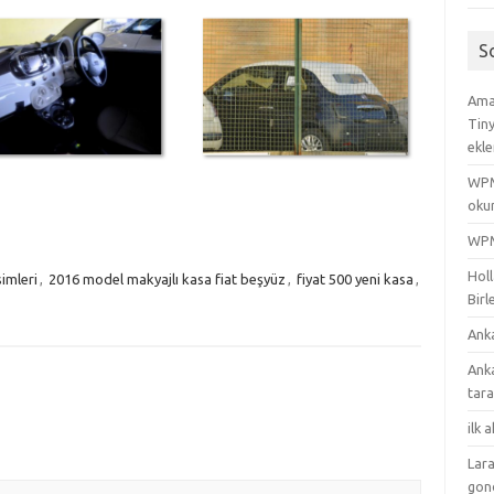
S
Amac
Tin
ekle
WPML
oku
WPML
Holl
simleri
,
2016 model makyajlı kasa fiat beşyüz
,
fiyat 500 yeni kasa
,
Birl
Ank
Ank
tar
ilk 
Lara
gon