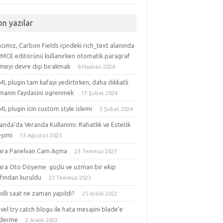
on yazılar
ımız, Carbon Fields içindeki rich_text alanında
yMCE editörünü kullanırken otomatik paragraf
meyi devre dışı bırakmak
8 Haziran 2024
 plugin tam kafayi yedirtirken, daha dikkatli
manin faydasini ogrenmek
17 Şubat 2024
 plugin icin custom style islemi
3 Şubat 2024
anda’da Veranda Kullanımı: Rahatlık ve Estetik
eşimi
13 Ağustos 2023
ara Panelvan Cam Açma
23 Temmuz 2023
ara Oto Döşeme güçlü ve uzman bir ekip
afından kuruldu
23 Temmuz 2023
akilli saat ne zaman yapildi?
25 Aralık 2022
vel try catch blogu ile hata mesajini blade’e
derme
2 Aralık 2022