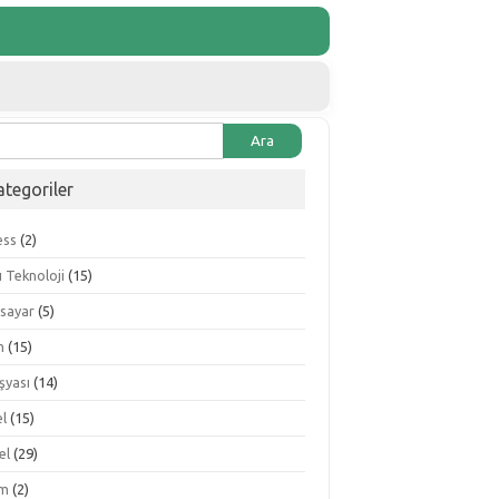
ma:
ategoriler
ess
(2)
lı Teknoloji
(15)
isayar
(5)
m
(15)
şyası
(14)
el
(15)
el
(29)
im
(2)