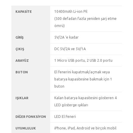
10400mAh Li-ion Pil
KAPASITE
(500 defadan fazla yeniden şarj etme
ömrü)
5V/2A ‘e kadar
GIRIŞ
DC 5V/2A ve 5V/1A
ÇIKIŞ
1 Micro USB portu, 2 USB 2.0 portu
ARAYÜZ
El fenerini kapatmak/açmak veya
BUTON
batarya kapasitesine bakmak için 1
buton
Kalan batarya kapasitesini gösteren 4
IŞIKLAR
LED gösterge ışıkları
LED El Feneri
DIĞER FONKSIYON
iPhone, iPad, Android ve birçok mobil
UYUMLULUK