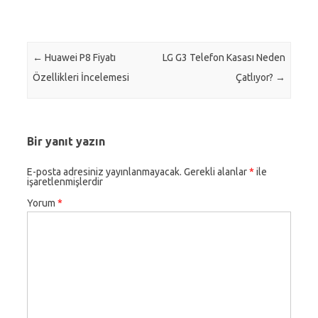
Post navigation
←
Huawei P8 Fiyatı
LG G3 Telefon Kasası Neden
Özellikleri İncelemesi
Çatlıyor?
→
Bir yanıt yazın
E-posta adresiniz yayınlanmayacak.
Gerekli alanlar
*
ile
işaretlenmişlerdir
Yorum
*