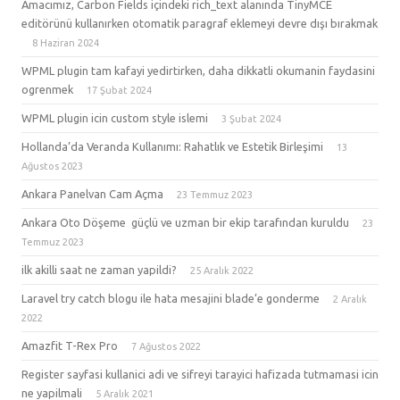
Amacımız, Carbon Fields içindeki rich_text alanında TinyMCE
editörünü kullanırken otomatik paragraf eklemeyi devre dışı bırakmak
8 Haziran 2024
WPML plugin tam kafayi yedirtirken, daha dikkatli okumanin faydasini
ogrenmek
17 Şubat 2024
WPML plugin icin custom style islemi
3 Şubat 2024
Hollanda’da Veranda Kullanımı: Rahatlık ve Estetik Birleşimi
13
Ağustos 2023
Ankara Panelvan Cam Açma
23 Temmuz 2023
Ankara Oto Döşeme güçlü ve uzman bir ekip tarafından kuruldu
23
Temmuz 2023
ilk akilli saat ne zaman yapildi?
25 Aralık 2022
Laravel try catch blogu ile hata mesajini blade’e gonderme
2 Aralık
2022
Amazfit T-Rex Pro
7 Ağustos 2022
Register sayfasi kullanici adi ve sifreyi tarayici hafizada tutmamasi icin
ne yapilmali
5 Aralık 2021