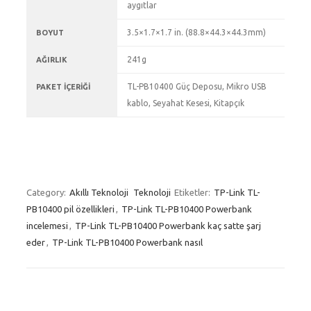
aygıtlar
3.5×1.7×1.7 in. (88.8×44.3×44.3mm)
BOYUT
241g
AĞIRLIK
TL-PB10400 Güç Deposu, Mikro USB
PAKET İÇERIĞI
kablo, Seyahat Kesesi, Kitapçık
Category:
Akıllı Teknoloji
Teknoloji
Etiketler:
TP-Link TL-
PB10400 pil özellikleri
,
TP-Link TL-PB10400 Powerbank
incelemesi
,
TP-Link TL-PB10400 Powerbank kaç satte şarj
eder
,
TP-Link TL-PB10400 Powerbank nasıl