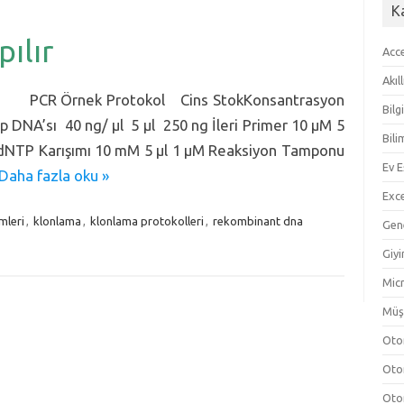
K
ılır
Acc
Akıl
l Cins StokKonsantrasyon
Bilg
 DNA’sı 40 ng/ µl 5 µl 250 ng İleri Primer 10 µM 5
Bili
M dNTP Karışımı 10 mM 5 µl 1 µM Reaksiyon Tamponu
Ev E
Daha fazla oku »
Exc
mleri
,
klonlama
,
klonlama protokolleri
,
rekombinant dna
Gen
Giy
Micr
Müş
Oto
Oto
Oto