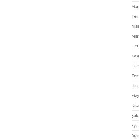
Mar
Tem
Nis
Mar
Oca
Kas
Eki
Tem
Haz
May
Nis
Şub
Eylü
Ağu