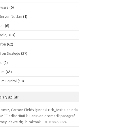
tware
(6)
Server Notları
(1)
let
(6)
oloji
(84)
efon
(62)
efon Sözlüğü
(37)
rd
(2)
lım
(43)
lım Eğitimi
(13)
on yazılar
ımız, Carbon Fields içindeki rich_text alanında
yMCE editörünü kullanırken otomatik paragraf
meyi devre dışı bırakmak
8 Haziran 2024