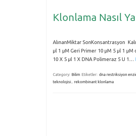
Klonlama Nasıl Yap
PCR Örnek Protoko
AlınanMiktar SonKonsantrasyon Kalıp
µl 1 µM Geri Primer 10 µM 5 µl 1 µ
10 X 5 µl 1 X DNA Polimeraz 5 U 1…
Category:
Bilim
Etiketler:
dna restriksiyon enzi
teknolojisi
,
rekombinant klonlama