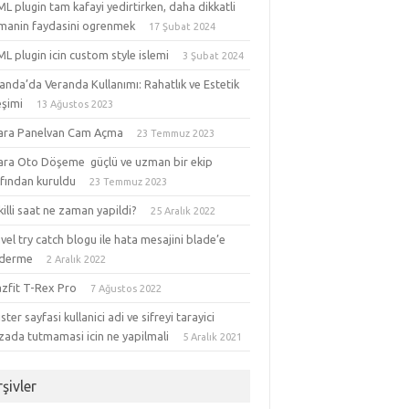
 plugin tam kafayi yedirtirken, daha dikkatli
manin faydasini ogrenmek
17 Şubat 2024
 plugin icin custom style islemi
3 Şubat 2024
anda’da Veranda Kullanımı: Rahatlık ve Estetik
eşimi
13 Ağustos 2023
ara Panelvan Cam Açma
23 Temmuz 2023
ara Oto Döşeme güçlü ve uzman bir ekip
afından kuruldu
23 Temmuz 2023
akilli saat ne zaman yapildi?
25 Aralık 2022
vel try catch blogu ile hata mesajini blade’e
derme
2 Aralık 2022
zfit T-Rex Pro
7 Ağustos 2022
ster sayfasi kullanici adi ve sifreyi tarayici
zada tutmamasi icin ne yapilmali
5 Aralık 2021
şivler