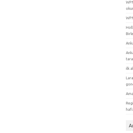
WPML
oku
WPML
Holl
Birl
Ank
Ank
tar
ilk 
Lara
gon
Ama
Regi
hafi
Ar