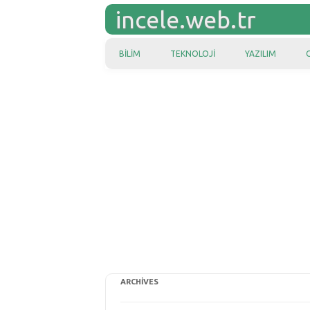
incele.web.tr
Skip to content
BILIM
TEKNOLOJI
YAZILIM
ARCHIVES