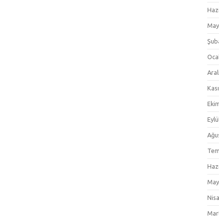
Haz
May
Şub
Oca
Aral
Kas
Eki
Eylü
Ağu
Tem
Haz
May
Nis
Mar