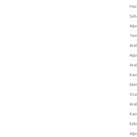
Haz
Şub
Ağu
Tem
Aral
Ağu
Aral
Kas
Eki
Oca
Aral
Kas
Eylü
Ağu