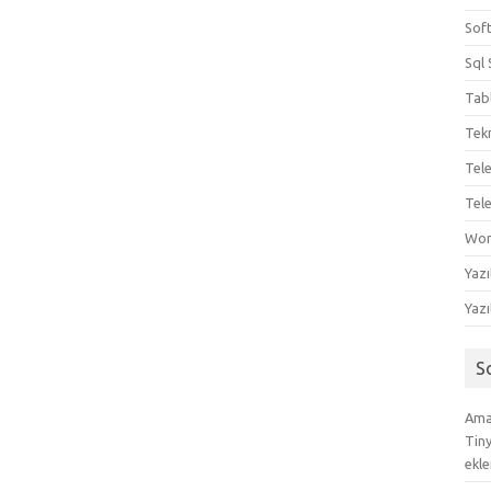
Sof
Sql 
Tab
Tekn
Tel
Tel
Wo
Yazı
Yazı
S
Amac
Tin
ekle