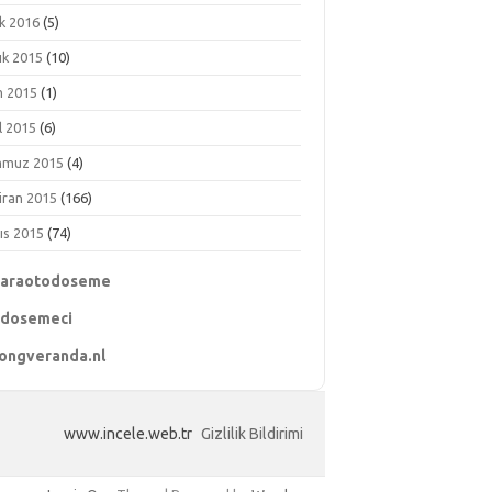
k 2016
(5)
ık 2015
(10)
m 2015
(1)
l 2015
(6)
muz 2015
(4)
iran 2015
(166)
ıs 2015
(74)
karaotodoseme
odosemeci
ongveranda.nl
www.incele.web.tr
Gizlilik Bildirimi