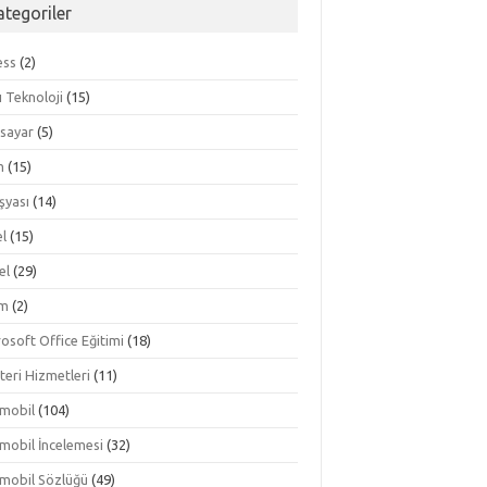
ategoriler
ess
(2)
lı Teknoloji
(15)
isayar
(5)
m
(15)
şyası
(14)
el
(15)
el
(29)
im
(2)
osoft Office Eğitimi
(18)
teri Hizmetleri
(11)
mobil
(104)
mobil İncelemesi
(32)
mobil Sözlüğü
(49)