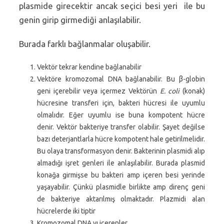
plasmide girecektir ancak seçici besi yeri ile bu
genin girip girmediği anlaşılabilir.
Burada farklı bağlanmalar oluşabilir.
Vektör tekrar kendine bağlanabilir
Vektöre kromozomal DNA bağlanabilir. Bu β-globin
geni içerebilir veya içermez Vektörün
E. coli
(konak)
hücresine transferi için, bakteri hücresi ile uyumlu
olmalıdır. Eğer uyumlu ise buna kompotent hücre
denir. Vektör bakteriye transfer olabilir. Şayet değilse
bazı deterjantlarla hücre kompotent hale getirilmelidir.
Bu olaya transformasyon denir. Bakterinin plasmidi alıp
almadığı işret genleri ile anlaşılabilir. Burada plasmid
konağa girmişse bu bakteri amp içeren besi yerinde
yaşayabilir. Çünkü plasmidle birlikte amp direnç geni
de bakteriye aktarılmış olmaktadır. Plazmidi alan
hücrelerde iki tiptir
Kromozomal DNA yı içerenler