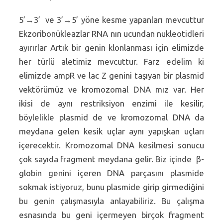
5’→3’ ve 3’→5’ yöne kesme yapanları mevcuttur
Ekzoribonükleazlar RNA nın ucundan nukleotidleri
ayırırlar Artık bir genin klonlanması için elimizde
her türlü aletimiz mevcuttur. Farz edelim ki
elimizde ampR ve lac Z genini taşıyan bir plasmid
vektörümüz ve kromozomal DNA mız var. Her
ikisi de aynı restriksiyon enzimi ile kesilir,
böylelikle plasmid de ve kromozomal DNA da
meydana gelen kesik uçlar aynı yapışkan uçları
içerecektir. Kromozomal DNA kesilmesi sonucu
çok sayıda fragment meydana gelir. Biz içinde β-
globin genini içeren DNA parçasını plasmide
sokmak istiyoruz, bunu plasmide girip girmediğini
bu genin çalışmasıyla anlayabiliriz. Bu çalışma
esnasında bu geni içermeyen birçok fragment