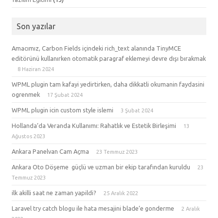
Son yazılar
Amacımız, Carbon Fields içindeki rich_text alanında TinyMCE
editörünü kullanırken otomatik paragraf eklemeyi devre dışı bırakmak
8 Haziran 2024
WPML plugin tam kafayi yedirtirken, daha dikkatli okumanin faydasini
ogrenmek
17 Şubat 2024
WPML plugin icin custom style islemi
3 Şubat 2024
Hollanda’da Veranda Kullanımı: Rahatlık ve Estetik Birleşimi
13
Ağustos 2023
Ankara Panelvan Cam Açma
23 Temmuz 2023
Ankara Oto Döşeme güçlü ve uzman bir ekip tarafından kuruldu
23
Temmuz 2023
ilk akilli saat ne zaman yapildi?
25 Aralık 2022
Laravel try catch blogu ile hata mesajini blade’e gonderme
2 Aralık