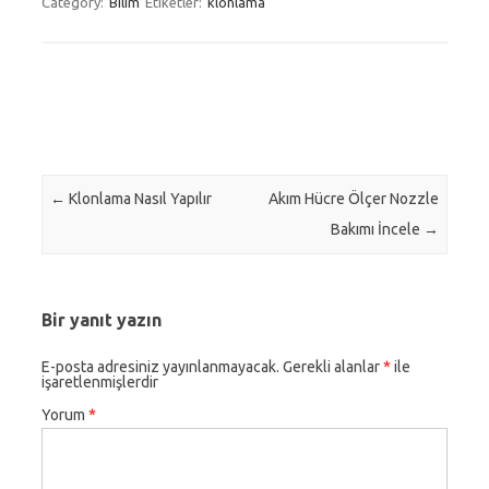
Category:
Bilim
Etiketler:
klonlama
Post navigation
←
Klonlama Nasıl Yapılır
Akım Hücre Ölçer Nozzle
Bakımı İncele
→
Bir yanıt yazın
E-posta adresiniz yayınlanmayacak.
Gerekli alanlar
*
ile
işaretlenmişlerdir
Yorum
*