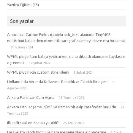
Yazılım Eğitimi
(13)
Son yazılar
Amacımız, Carbon Fields içindeki rich_text alanında TinyMCE
editörünü kullanırken otomatik paragraf eklemeyi devre dışı bırakmak
8 Haziran 2024
WPML plugin tam kafayi yedirtirken, daha dikkatli okumanin faydasini
ogrenmek
17 Şubat 2024
WPML plugin icin custom style islemi
3 Şubat 2024
Hollanda’da Veranda Kullanımı: Rahatlık ve Estetik Birleşimi
13
Ağustos 2023
Ankara Panelvan Cam Açma
23 Temmuz 2023
Ankara Oto Döşeme güçlü ve uzman bir ekip tarafından kuruldu
23
Temmuz 2023
ilk akilli saat ne zaman yapildi?
25 Aralık 2022
Laravel try catch blogu ile hata mesajini blade’e gonderme
2 Aralık