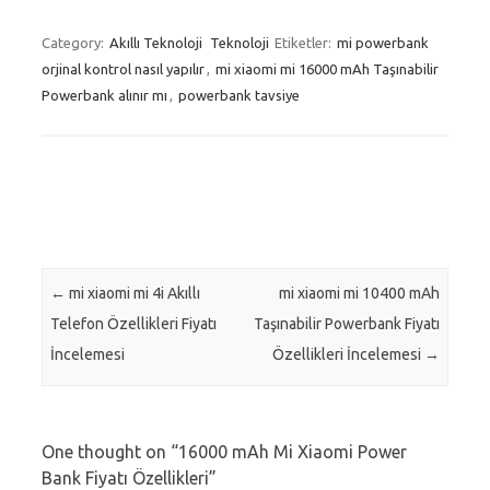
Category:
Akıllı Teknoloji
Teknoloji
Etiketler:
mi powerbank
orjinal kontrol nasıl yapılır
,
mi xiaomi mi 16000 mAh Taşınabilir
Powerbank alınır mı
,
powerbank tavsiye
Post navigation
←
mi xiaomi mi 4i Akıllı
mi xiaomi mi 10400 mAh
Telefon Özellikleri Fiyatı
Taşınabilir Powerbank Fiyatı
İncelemesi
Özellikleri İncelemesi
→
One thought on “
16000 mAh Mi Xiaomi Power
Bank Fiyatı Özellikleri
”