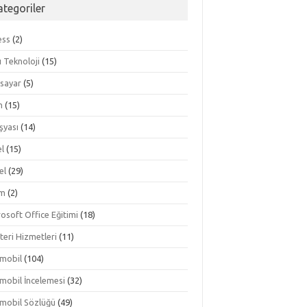
ategoriler
ess
(2)
lı Teknoloji
(15)
isayar
(5)
m
(15)
şyası
(14)
el
(15)
el
(29)
im
(2)
osoft Office Eğitimi
(18)
teri Hizmetleri
(11)
mobil
(104)
mobil İncelemesi
(32)
mobil Sözlüğü
(49)