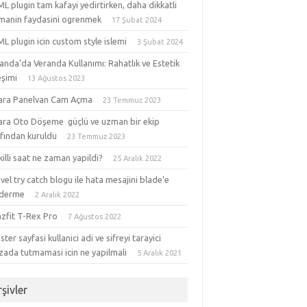
 plugin tam kafayi yedirtirken, daha dikkatli
manin faydasini ogrenmek
17 Şubat 2024
 plugin icin custom style islemi
3 Şubat 2024
anda’da Veranda Kullanımı: Rahatlık ve Estetik
eşimi
13 Ağustos 2023
ara Panelvan Cam Açma
23 Temmuz 2023
ara Oto Döşeme güçlü ve uzman bir ekip
afından kuruldu
23 Temmuz 2023
akilli saat ne zaman yapildi?
25 Aralık 2022
vel try catch blogu ile hata mesajini blade’e
derme
2 Aralık 2022
zfit T-Rex Pro
7 Ağustos 2022
ster sayfasi kullanici adi ve sifreyi tarayici
zada tutmamasi icin ne yapilmali
5 Aralık 2021
şivler