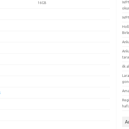
WPML
16GB
oku
WPML
Holl
Birl
Ank
Ank
tar
ilk 
Lara
gon
Ama
k
Regi
hafi
Ar