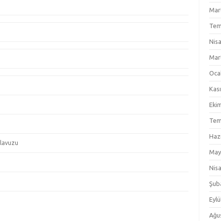
Mar
Tem
Nis
Mar
Oca
Kas
Eki
Tem
Haz
lavuzu
May
Nis
Şub
Eylü
Ağu