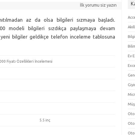
K
İlk yorumu siz yazın
Acc
nıtılmadan az da olsa bilgileri sızmaya başladı.
Akıl
0 modeli bilgileri sızdıkça paylaşmaya devam
eni bilgiler geldikçe telefon inceleme tablosuna
Bilg
Bili
Ev E
0 Fiyatı Özellikleri İncelemesi
Exc
Gen
Giy
Micr
Müş
Oto
5.5 inç
Oto
Oto