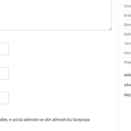
Oca
Aral
Eki
Eylü
Tem
Haz
May
an
ot
dej
adım, e-posta adresim ve site adresim bu tarayıcıya