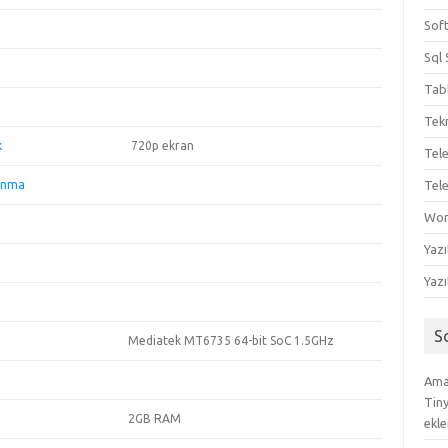
Sof
Sql 
Tab
Tekn
k
720p ekran
Tel
unma
Tel
Wo
Yazı
Yazı
S
Mediatek MT6735 64-bit SoC 1.5GHz
Amac
Tin
2GB RAM
ekle