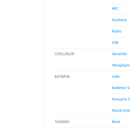
NFC
Kızılötesi
Radio
USB
ÖZELLİKLER
Sensörler
Mesajlaşm
BATARYA
mAh
Bekleme Sü
Konuşma S
Müzik Din
TASARIM
Renk