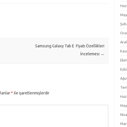
Haz
May
Şub
Oca
Aral
Samsung Galaxy Tab E Fiyatı Özellikleri
Kas
İncelemesi
→
Eki
Eylü
Ağu
Tem
alanlar
*
ile işaretlenmişlerdir
Haz
May
Nis
Mar