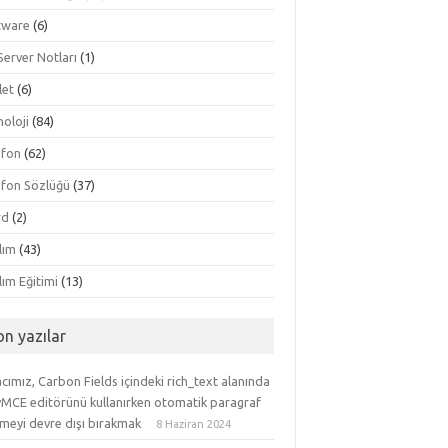
tware
(6)
Server Notları
(1)
let
(6)
oloji
(84)
efon
(62)
efon Sözlüğü
(37)
rd
(2)
lım
(43)
lım Eğitimi
(13)
on yazılar
ımız, Carbon Fields içindeki rich_text alanında
yMCE editörünü kullanırken otomatik paragraf
meyi devre dışı bırakmak
8 Haziran 2024