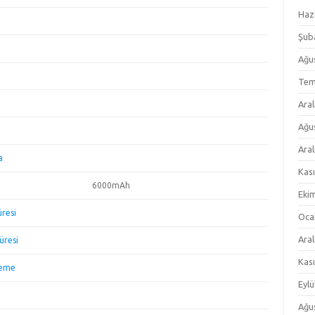
Haz
Şub
Ağu
Tem
Aral
Ağu
Aral
a
Kas
6000mAh
Eki
resi
Oca
Aral
üresi
Kas
leme
Eylü
Ağu