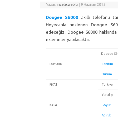
Yazar:
incele.web.tr
|
9 Haziran 2015
Doogee S6000
akıllı telefonu ta
Heyecanla beklenen Doogee S600
edeceğiz. Doogee S6000 hakkında y
eklemeler yapılacaktır.
Doogee S600
DUYURU
Tanıtım
Durum
FİYAT
Türkiye
Yurtdışı
KASA
Boyut
Ağırlık