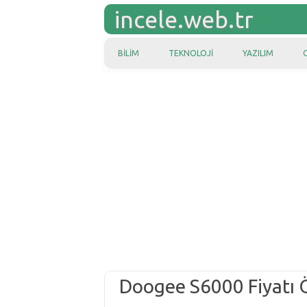
incele.web.tr
Skip to content
BILIM
TEKNOLOJI
YAZILIM
Doogee S6000 Fiyatı Ö