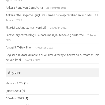
Ağustos 2023
Ankara Panelvan Cam Açma
23 Temmuz 2023
Ankara Oto Döşeme güçlü ve uzman bir ekip tarafından kuruldu
23
Temmuz 2023
ilk akilli saat ne zaman yapildi?
25 Aralık 2022
Laravel try catch blogu ile hata mesajini blade’e gonderme
2 Aralık
2022
Amazfit T-Rex Pro
7 Ağustos 2022
Register sayfasi kullanici adi ve sifreyi tarayici hafizada tutmamasi icin
ne yapilmali
5 Aralık 2021
Arşivler
Haziran 2024
(1)
Şubat 2024
(2)
Ağustos 2023
(1)