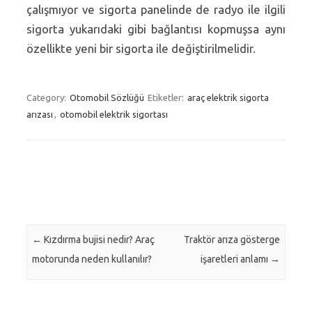
çalışmıyor ve sigorta panelinde de radyo ile ilgili
sigorta yukarıdaki gibi bağlantısı kopmuşsa aynı
özellikte yeni bir sigorta ile değiştirilmelidir.
Category:
Otomobil Sözlüğü
Etiketler:
araç elektrik sigorta
arızası
,
otomobil elektrik sigortası
Post navigation
←
Kızdırma bujisi nedir? Araç
Traktör arıza gösterge
motorunda neden kullanılır?
işaretleri anlamı
→