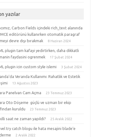
on yazılar
ımız, Carbon Fields içindeki rich_text alanında
yMCE editörünü kullanırken otomatik paragraf
meyi devre dışı bırakmak
8 Haziran 2024
 plugin tam kafayi yedirtirken, daha dikkatli
manin faydasini ogrenmek
17 Şubat 2024
 plugin icin custom style islemi
3 Şubat 2024
anda’da Veranda Kullanımı: Rahatlık ve Estetik
eşimi
13 Ağustos 2023
ara Panelvan Cam Açma
23 Temmuz 2023
ara Oto Döşeme güçlü ve uzman bir ekip
afından kuruldu
23 Temmuz 2023
akilli saat ne zaman yapildi?
25 Aralık 2022
vel try catch blogu ile hata mesajini blade’e
derme
2 Aralık 2022