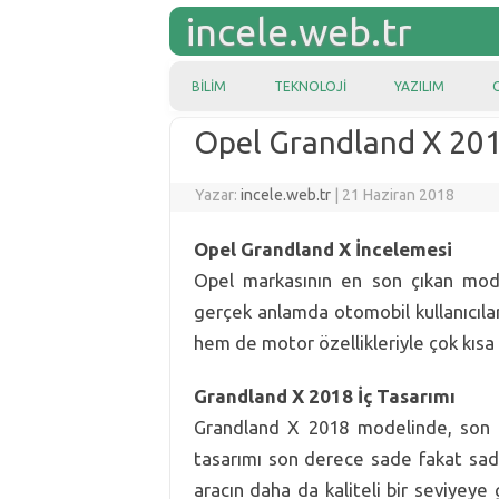
incele.web.tr
Skip to content
BILIM
TEKNOLOJI
YAZILIM
Opel Grandland X 201
Yazar:
incele.web.tr
|
21 Haziran 2018
Opel Grandland X İncelemesi
Opel markasının en son çıkan mode
gerçek anlamda otomobil kullanıcıla
hem de motor özellikleriyle çok kısa
Grandland X 2018 İç Tasarımı
Grandland X 2018 modelinde, son d
tasarımı son derece sade fakat sadel
aracın daha da kaliteli bir seviyeye