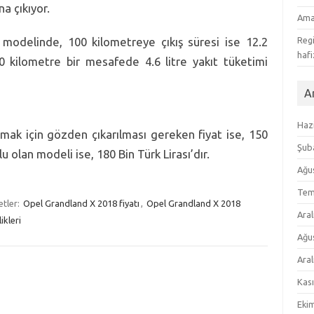
a çıkıyor.
Ama
modelinde, 100 kilometreye çıkış süresi ise 12.2
Regi
hafi
0 kilometre bir mesafede 4.6 litre yakıt tüketimi
Ar
Haz
lmak için gözden çıkarılması gereken fiyat ise, 150
Şub
lu olan modeli ise, 180 Bin Türk Lirası’dır.
Ağu
Tem
etler:
Opel Grandland X 2018 fiyatı
,
Opel Grandland X 2018
Aral
kleri
Ağu
Aral
Kas
Eki