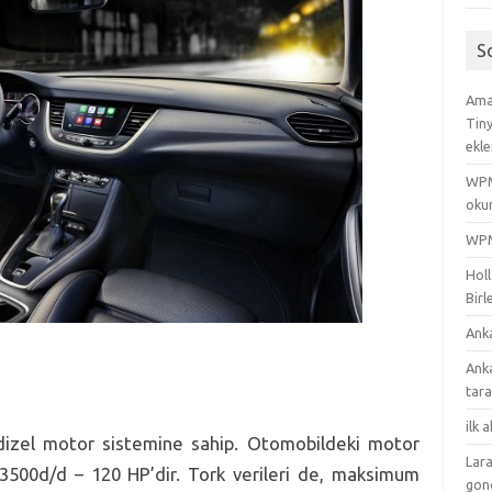
S
Amac
Tin
ekle
WPML
oku
WPML
Holl
Birl
Ank
Ank
tar
ilk 
, dizel motor sistemine sahip. Otomobildeki motor
Lara
 3500d/d – 120 HP’dir. Tork verileri de, maksimum
gon