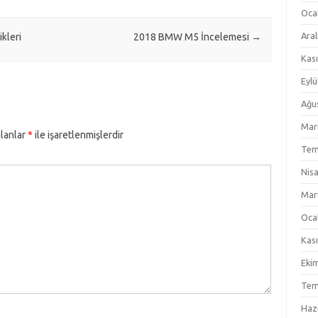
Oca
Aral
kleri
2018 BMW M5 İncelemesi
→
Kas
Eylü
Ağu
Mar
alanlar
*
ile işaretlenmişlerdir
Tem
Nis
Mar
Oca
Kas
Eki
Tem
Haz