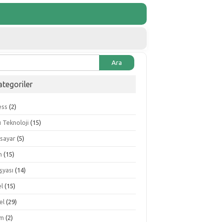
ma:
ategoriler
ess
(2)
lı Teknoloji
(15)
isayar
(5)
m
(15)
şyası
(14)
el
(15)
el
(29)
im
(2)