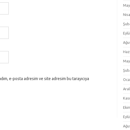
May
Nis
Şub
Eylü
Ağu
Haz
May
Şub
adım, e-posta adresim ve site adresim bu tarayıcıya
Oca
Aral
Kas
Eki
Eylü
Ağu