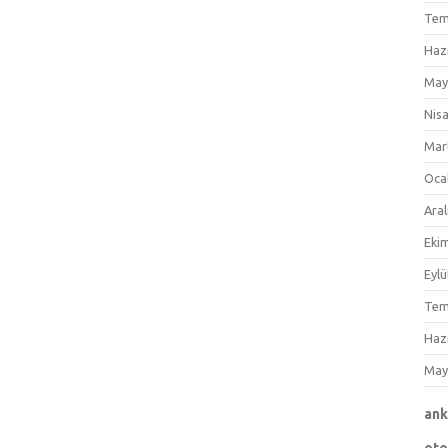
Tem
Haz
May
Nis
Mar
Oca
Aral
Eki
Eylü
Tem
Haz
May
an