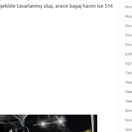
 şekilde tasarlanmış olup, aracın bagaj hacmi ise 514
Micr
Müş
Oto
Oto
Oto
Sof
Sql 
Tab
Tekn
Tel
Tel
Wo
Yazı
Yazı