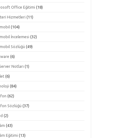
osoft Office Eğitimi
(18)
teri Hizmetleri
(11)
mobil
(104)
mobil İncelemesi
(32)
mobil Sözlüğü
(49)
tware
(6)
Server Notları
(1)
let
(6)
oloji
(84)
efon
(62)
efon Sözlüğü
(37)
rd
(2)
lım
(43)
lım Eğitimi
(13)