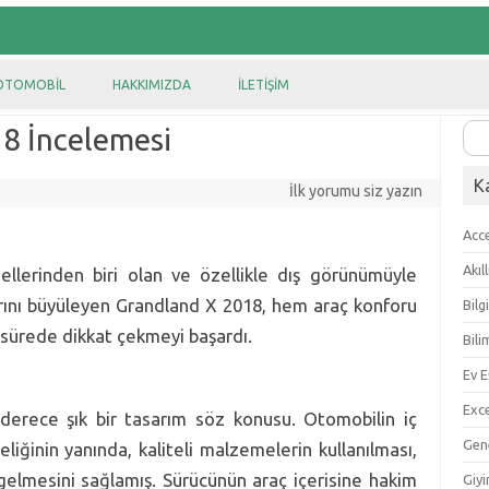
OTOMOBIL
HAKKIMIZDA
İLETIŞIM
8 İncelemesi
Ara
K
İlk yorumu siz yazın
Acc
Akıl
llerinden biri olan ve özellikle dış görünümüyle
rını büyüleyen Grandland X 2018, hem araç konforu
Bilg
 sürede dikkat çekmeyi başardı.
Bili
Ev E
Exc
erece şık bir tasarım söz konusu. Otomobilin iç
Gen
iğinin yanında, kaliteli malzemelerin kullanılması,
 gelmesini sağlamış. Sürücünün araç içerisine hakim
Giy