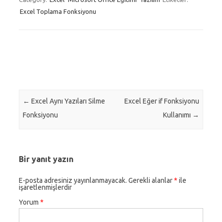
Excel Toplama Fonksiyonu
Post navigation
←
Excel Aynı Yazıları Silme
Excel Eğer if Fonksiyonu
Fonksiyonu
Kullanımı
→
Bir yanıt yazın
E-posta adresiniz yayınlanmayacak.
Gerekli alanlar
*
ile
işaretlenmişlerdir
Yorum
*