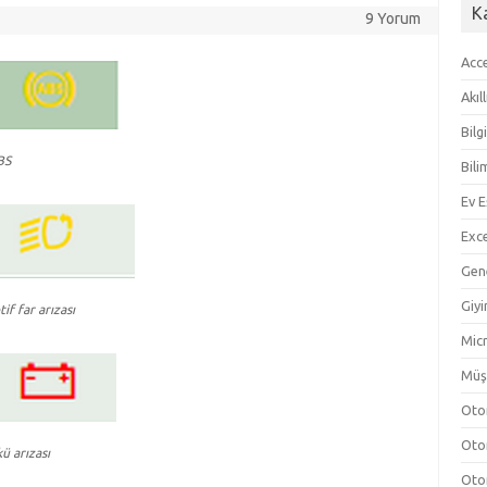
K
9 Yorum
Acc
Akıl
Bilg
BS
Bili
Ev E
Exc
Gen
Giy
if far arızası
Micr
Müş
Oto
Oto
kü arızası
Oto