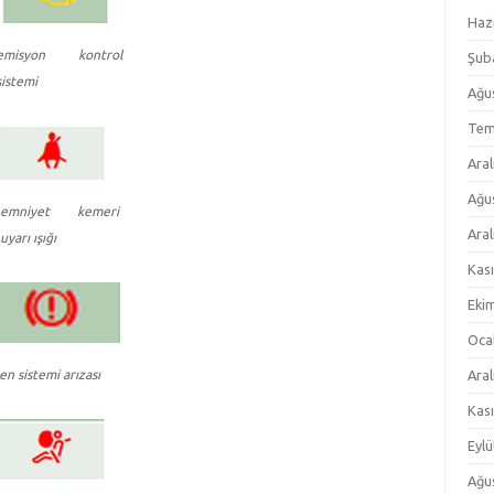
Haz
emisyon kontrol
Şub
sistemi
Ağu
Tem
Aral
Ağu
emniyet kemeri
Aral
uyarı ışığı
Kas
Eki
Oca
en sistemi arızası
Aral
Kas
Eylü
Ağu