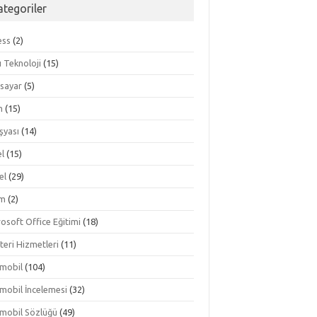
ategoriler
ess
(2)
lı Teknoloji
(15)
isayar
(5)
m
(15)
şyası
(14)
el
(15)
el
(29)
im
(2)
osoft Office Eğitimi
(18)
teri Hizmetleri
(11)
mobil
(104)
mobil İncelemesi
(32)
mobil Sözlüğü
(49)