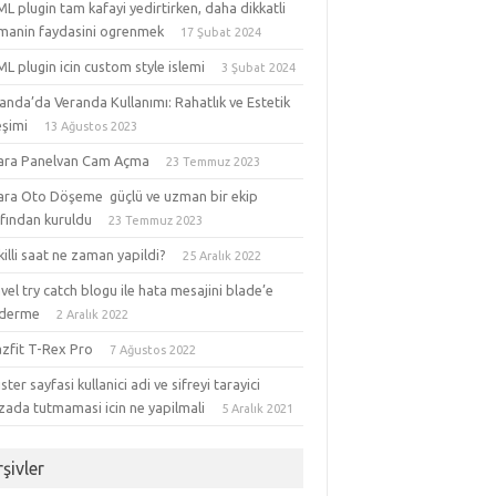
 plugin tam kafayi yedirtirken, daha dikkatli
manin faydasini ogrenmek
17 Şubat 2024
 plugin icin custom style islemi
3 Şubat 2024
anda’da Veranda Kullanımı: Rahatlık ve Estetik
eşimi
13 Ağustos 2023
ara Panelvan Cam Açma
23 Temmuz 2023
ara Oto Döşeme güçlü ve uzman bir ekip
afından kuruldu
23 Temmuz 2023
akilli saat ne zaman yapildi?
25 Aralık 2022
vel try catch blogu ile hata mesajini blade’e
derme
2 Aralık 2022
zfit T-Rex Pro
7 Ağustos 2022
ster sayfasi kullanici adi ve sifreyi tarayici
zada tutmamasi icin ne yapilmali
5 Aralık 2021
şivler