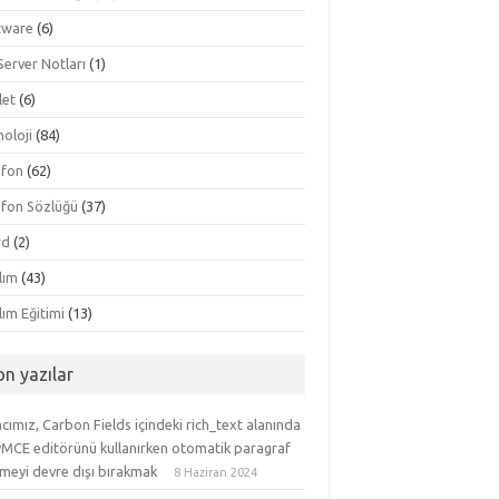
tware
(6)
Server Notları
(1)
let
(6)
oloji
(84)
efon
(62)
efon Sözlüğü
(37)
rd
(2)
lım
(43)
lım Eğitimi
(13)
on yazılar
ımız, Carbon Fields içindeki rich_text alanında
yMCE editörünü kullanırken otomatik paragraf
meyi devre dışı bırakmak
8 Haziran 2024