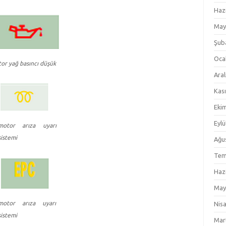
Haz
May
Şub
Oca
or yağ basıncı düşük
Aral
Kas
Eki
Eylü
motor arıza uyarı
sistemi
Ağu
Tem
Haz
May
motor arıza uyarı
Nis
sistemi
Mar