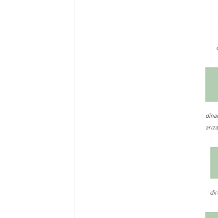
din
arıza
dir