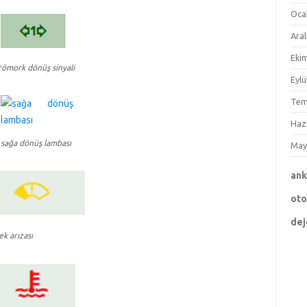
Oca
Aral
Eki
römork dönüş sinyali
Eylü
Tem
Haz
sağa dönüş lambası
May
an
ot
dej
ek arızası