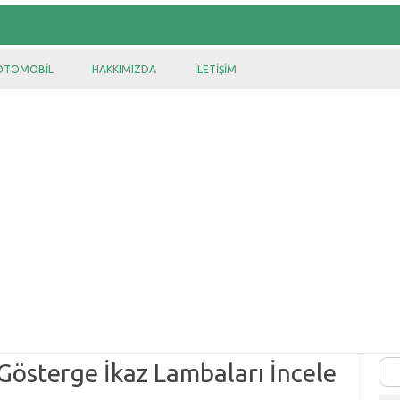
OTOMOBIL
HAKKIMIZDA
İLETIŞIM
österge İkaz Lambaları İncele
Ara