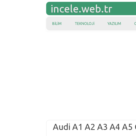
incele.web.tr
Skip to content
BILIM
TEKNOLOJI
YAZILIM
Audi A1 A2 A3 A4 A5 G