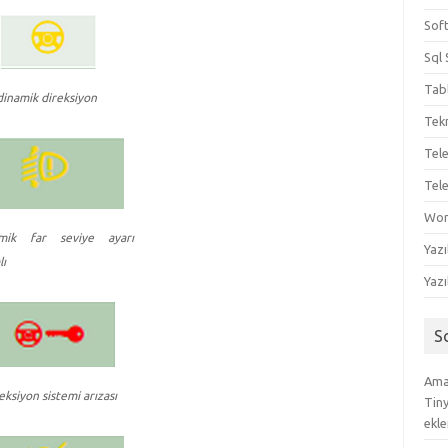
Sof
Sql 
Tab
dinamik direksiyon
Tekn
Tel
Tel
Wo
amik far seviye ayarı
Yazı
lı
Yazı
S
Amac
eksiyon sistemi arızası
Tin
ekle