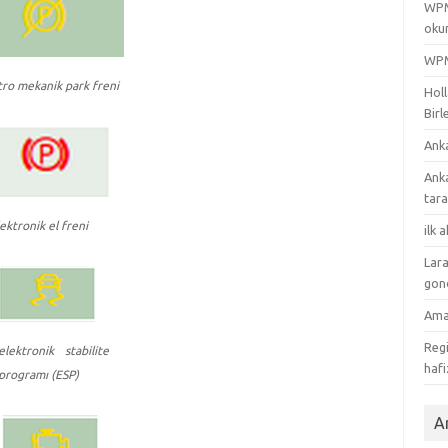
WPML
oku
WPML
tro mekanik park freni
Holl
Birl
Ank
Ank
tar
ektronik el freni
ilk 
Lara
gon
Ama
Regi
elektronik stabilite
hafi
programı (ESP)
Ar