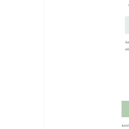
h
ek
konta