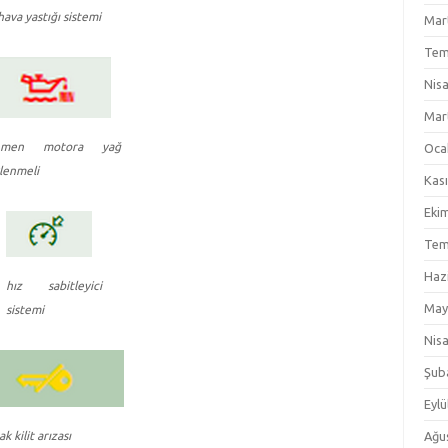
hava yastığı sistemi
Mar
Tem
Nis
Mar
emen motora yağ
Oca
lenmeli
Kas
Eki
Tem
Haz
hız sabitleyici
May
sistemi
Nis
Şub
Eylü
k kilit arızası
Ağu