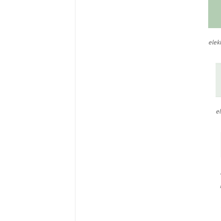
elek
el