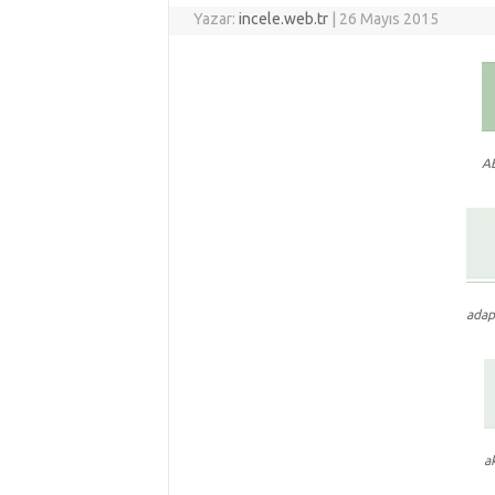
Yazar:
incele.web.tr
|
26 Mayıs 2015
A
adapt
a