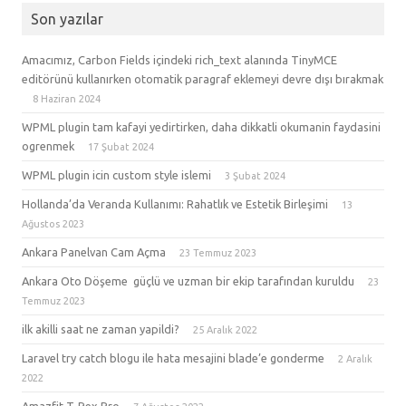
Son yazılar
Amacımız, Carbon Fields içindeki rich_text alanında TinyMCE
editörünü kullanırken otomatik paragraf eklemeyi devre dışı bırakmak
8 Haziran 2024
WPML plugin tam kafayi yedirtirken, daha dikkatli okumanin faydasini
ogrenmek
17 Şubat 2024
WPML plugin icin custom style islemi
3 Şubat 2024
Hollanda’da Veranda Kullanımı: Rahatlık ve Estetik Birleşimi
13
Ağustos 2023
Ankara Panelvan Cam Açma
23 Temmuz 2023
Ankara Oto Döşeme güçlü ve uzman bir ekip tarafından kuruldu
23
Temmuz 2023
ilk akilli saat ne zaman yapildi?
25 Aralık 2022
Laravel try catch blogu ile hata mesajini blade’e gonderme
2 Aralık
2022
Amazfit T-Rex Pro