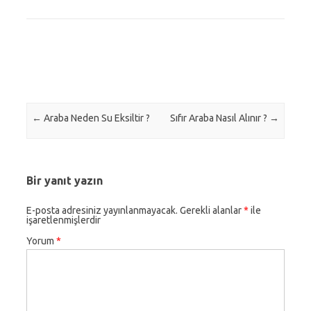
Post navigation
←
Araba Neden Su Eksiltir ?
Sıfır Araba Nasıl Alınır ?
→
Bir yanıt yazın
E-posta adresiniz yayınlanmayacak.
Gerekli alanlar
*
ile
işaretlenmişlerdir
Yorum
*