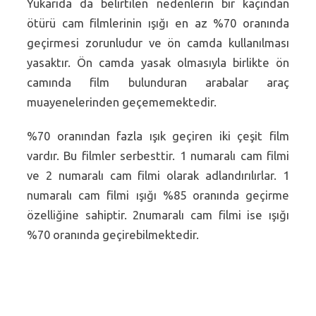
Yukarıda da belirtilen nedenlerin bir kaçından
ötürü cam filmlerinin ışığı en az %70 oranında
geçirmesi zorunludur ve ön camda kullanılması
yasaktır. Ön camda yasak olmasıyla birlikte ön
camında film bulunduran arabalar araç
muayenelerinden geçememektedir.
%70 oranından fazla ışık geçiren iki çeşit film
vardır. Bu filmler serbesttir. 1 numaralı cam filmi
ve 2 numaralı cam filmi olarak adlandırılırlar. 1
numaralı cam filmi ışığı %85 oranında geçirme
özelliğine sahiptir. 2numaralı cam filmi ise ışığı
%70 oranında geçirebilmektedir.