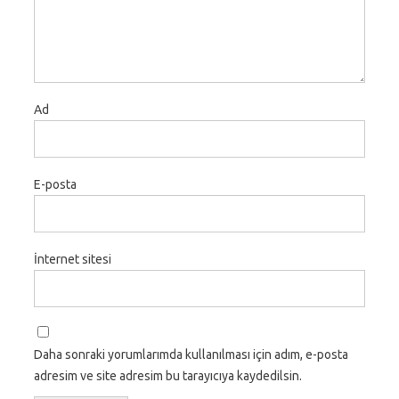
Ad
E-posta
İnternet sitesi
Daha sonraki yorumlarımda kullanılması için adım, e-posta
adresim ve site adresim bu tarayıcıya kaydedilsin.