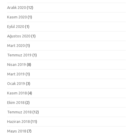
Aralık 2020
(12)
Kasım 2020
(1)
Eylül 2020
(1)
Ağustos 2020
(1)
Mart 2020
(1)
Temmuz 2019
(1)
Nisan 2019
(8)
Mart 2019
(1)
Ocak 2019
(3)
Kasım 2018
(4)
Ekim 2018
(2)
Temmuz 2018
(12)
Haziran 2018
(11)
Mayıs 2018
(7)