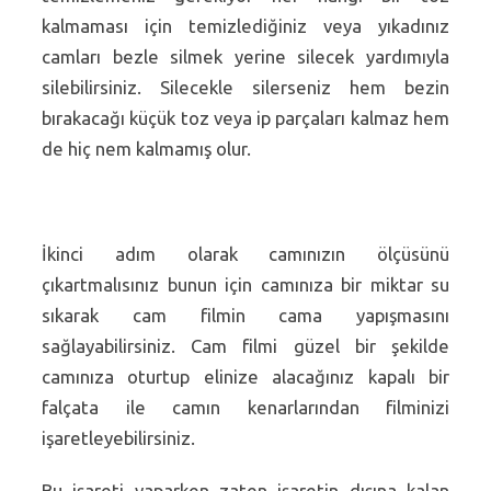
kalmaması için temizlediğiniz veya yıkadınız
camları bezle silmek yerine silecek yardımıyla
silebilirsiniz. Silecekle silerseniz hem bezin
bırakacağı küçük toz veya ip parçaları kalmaz hem
de hiç nem kalmamış olur.
İkinci adım olarak camınızın ölçüsünü
çıkartmalısınız bunun için camınıza bir miktar su
sıkarak cam filmin cama yapışmasını
sağlayabilirsiniz. Cam filmi güzel bir şekilde
camınıza oturtup elinize alacağınız kapalı bir
falçata ile camın kenarlarından filminizi
işaretleyebilirsiniz.
Bu işareti yaparken zaten işaretin dışına kalan