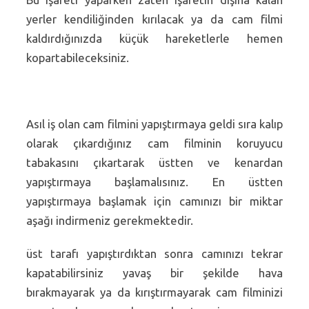
yerler kendiliğinden kırılacak ya da cam filmi
kaldırdığınızda küçük hareketlerle hemen
kopartabileceksiniz.
Asıl iş olan cam filmini yapıştırmaya geldi sıra kalıp
olarak çıkardığınız cam filminin koruyucu
tabakasını çıkartarak üstten ve kenardan
yapıştırmaya başlamalısınız. En üstten
yapıştırmaya başlamak için camınızı bir miktar
aşağı indirmeniz gerekmektedir.
üst tarafı yapıştırdıktan sonra camınızı tekrar
kapatabilirsiniz yavaş bir şekilde hava
bırakmayarak ya da kırıştırmayarak cam filminizi