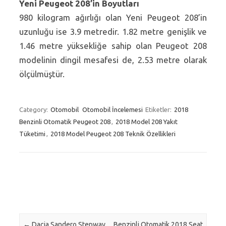
Yeni Peugeot 208’in Boyutları
980 kilogram ağırlığı olan Yeni Peugeot 208’in
uzunluğu ise 3.9 metredir. 1.82 metre genişlik ve
1.46 metre yüksekliğe sahip olan Peugeot 208
modelinin dingil mesafesi de, 2.53 metre olarak
ölçülmüştür.
Category:
Otomobil
Otomobil İncelemesi
Etiketler:
2018
Benzinli Otomatik Peugeot 208
,
2018 Model 208 Yakıt
Tüketimi
,
2018 Model Peugeot 208 Teknik Özellikleri
Post navigation
←
Dacia Sandero Stepway
Benzinli Otomatik 2018 Seat