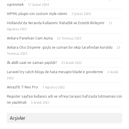
ogrenmek
17 Şubat 2024
WPML plugin icin custom style islemi
3 Şubat 2024
Hollanda’da Veranda Kullanımı: Rahatlık ve Estetik Birleşimi
13
Ağustos 2023
Ankara Panelvan Cam Açma
23 Temmuz 2023
Ankara Oto Döşeme güçlü ve uzman bir ekip tarafından kuruldu
23
Temmuz 2023
ilk akilli saat ne zaman yapildi?
25 Aralık 2022
Laravel try catch blogu ile hata mesajini blade’e gonderme
2 Aralık
2022
Amazfit T-Rex Pro
7 Ağustos 2022
Register sayfasi kullanici adi ve sifreyi tarayici hafizada tutmamasi icin
ne yapilmali
5 Aralık 2021
Arşivler